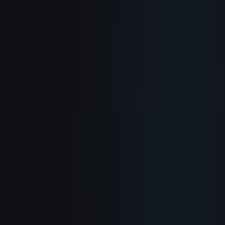
O nas
Jak to działa
Zastosowania
Blogosfera
Poczytaj Docs
Changelog
Polityka firmy