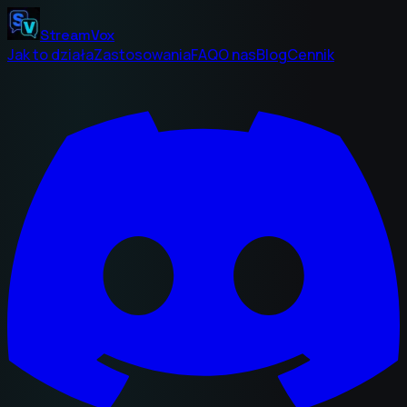
StreamVox
Jak to działa
Zastosowania
FAQ
O nas
Blog
Cennik