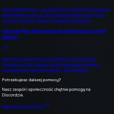
Poznaj StreamVox — tłumacza AI w czasie rzeczywistym
dla Windows i macOS, który dodaje napisy na żywo do
rozmów, spotkań, filmów, streamów i połączeń.
Czy interfejs StreamVox jest dostępny w moim
języku?
Interfejs StreamVox jest dostępny w 12 językach.
Dowiedz się, jak zmienić język wyświetlania z menu
rozwijanego w głównym oknie — bez restartu.
Potrzebujesz dalszej pomocy?
Nasz zespół i społeczność chętnie pomogą na
Discordzie.
Zapytaj na Discordzie