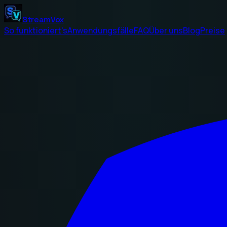
StreamVox
So funktioniert's
Anwendungsfälle
FAQ
Über uns
Blog
Preise