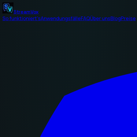
StreamVox
So funktioniert's
Anwendungsfälle
FAQ
Über uns
Blog
Preise