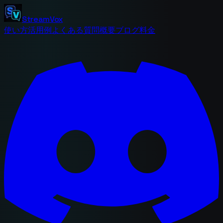
StreamVox
使い方
活用例
よくある質問
概要
ブログ
料金