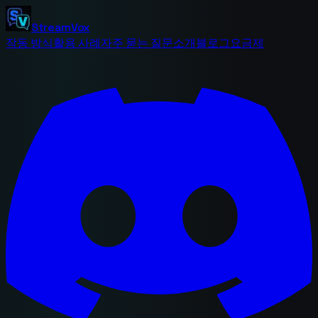
StreamVox
작동 방식
활용 사례
자주 묻는 질문
소개
블로그
요금제