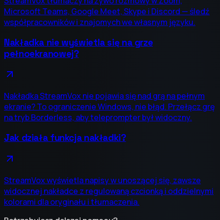
StreamVox tłumaczy na żywo rozmowy w Zoom,
Microsoft Teams, Google Meet, Skype i Discord — śledź
współpracowników i znajomych we własnym języku.
Nakładka nie wyświetla się na grze
pełnoekranowej?
Nakładka StreamVox nie pojawia się nad grą na pełnym
ekranie? To ograniczenie Windows, nie błąd. Przełącz grę
na tryb Borderless, aby teleprompter był widoczny.
Jak działa funkcja nakładki?
StreamVox wyświetla napisy w unoszącej się, zawsze
widocznej nakładce z regulowaną czcionką i oddzielnymi
kolorami dla oryginału i tłumaczenia.