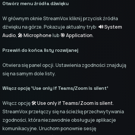
Otwórz menu źródła dźwięku
W głównym oknie StreamVox kliknij przycisk źródła
dźwięku na górze. Pokazuje aktualny tryb:
🔊 System
Audio
,
🎤 Microphone
lub
🎯 Application
.
Przewiń do końca listy rozwijanej
Otwiera się panel opcji. Ustawienia zgodności znajdują
się na samym dole listy.
Włącz opcję 'Use only if Teams/Zoom is silent'
Włącz opcję
🛠 Use only if Teams/Zoom is silent
.
StreamVox przełączy się na ścieżkę przechwytywania
zgodności, która niezawodnie obsługuje aplikacje
komunikacyjne. Uruchom ponownie sesję