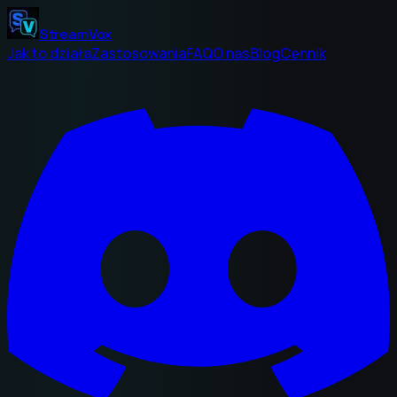
StreamVox
Jak to działa
Zastosowania
FAQ
O nas
Blog
Cennik