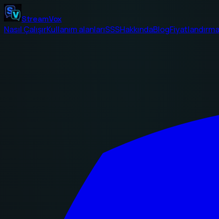
StreamVox
Nasıl Çalışır
Kullanım alanları
SSS
Hakkında
Blog
Fiyatlandırm