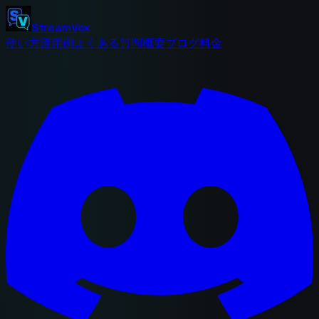
StreamVox
使い方
活用例
よくある質問
概要
ブログ
料金