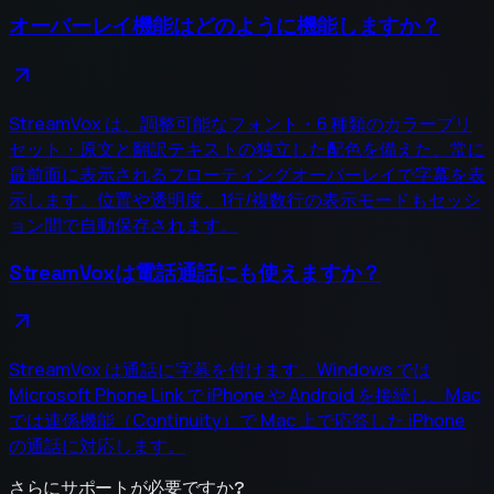
オーバーレイ機能はどのように機能しますか？
StreamVox は、調整可能なフォント・6 種類のカラープリ
セット・原文と翻訳テキストの独立した配色を備えた、常に
最前面に表示されるフローティングオーバーレイで字幕を表
示します。位置や透明度、1行/複数行の表示モードもセッシ
ョン間で自動保存されます。
StreamVoxは電話通話にも使えますか？
StreamVox は通話に字幕を付けます。Windows では
Microsoft Phone Link で iPhone や Android を接続し、Mac
では連係機能（Continuity）で Mac 上で応答した iPhone
の通話に対応します。
さらにサポートが必要ですか?