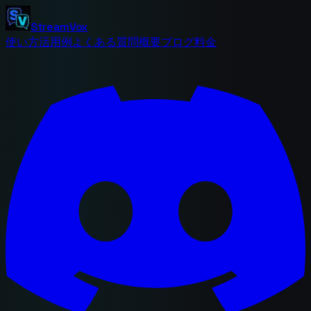
StreamVox
使い方
活用例
よくある質問
概要
ブログ
料金