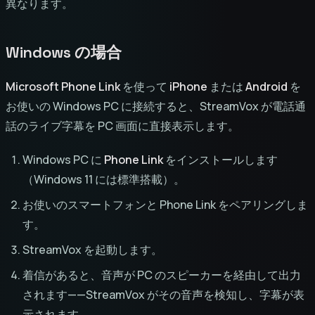
異なります。
Windows の場合
Microsoft Phone Link
を使って
iPhone
または
Android
を
お使いの Windows PC に接続すると、StreamVox が電話通
話のライブ字幕を PC 画面に直接表示します。
Windows PC に
Phone Link
をインストールします
（Windows 11 には標準搭載）。
お使いのスマートフォンと Phone Link をペアリングしま
す。
StreamVox を起動します。
着信があると、音声が PC のスピーカーを経由して出力
されます——StreamVox がその音声を検知し、字幕が表
示されます。