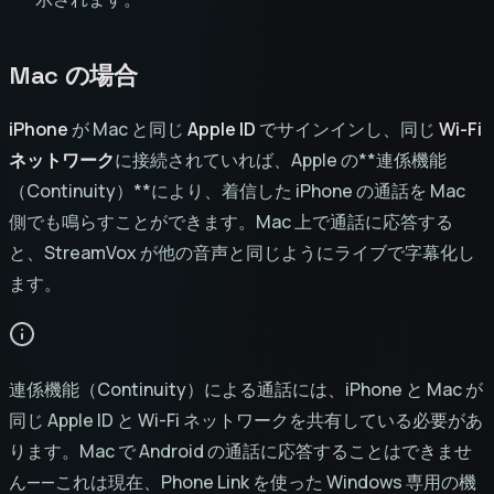
Mac の場合
iPhone
が Mac と同じ
Apple ID
でサインインし、同じ
Wi-Fi
ネットワーク
に接続されていれば、Apple の**連係機能
（Continuity）**により、着信した iPhone の通話を Mac
側でも鳴らすことができます。Mac 上で通話に応答する
と、StreamVox が他の音声と同じようにライブで字幕化し
ます。
連係機能（Continuity）による通話には、iPhone と Mac が
同じ Apple ID と Wi-Fi ネットワークを共有している必要があ
ります。Mac で Android の通話に応答することはできませ
ん——これは現在、Phone Link を使った Windows 専用の機