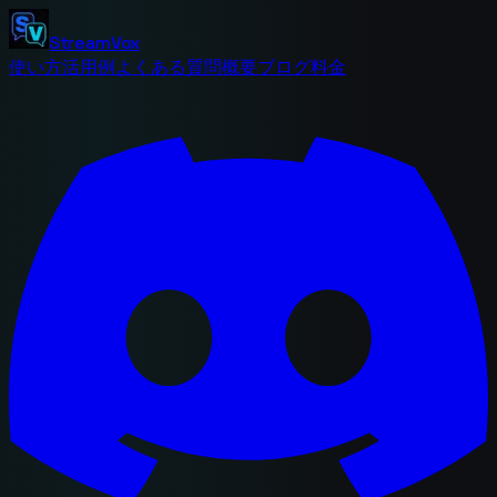
StreamVox
使い方
活用例
よくある質問
概要
ブログ
料金