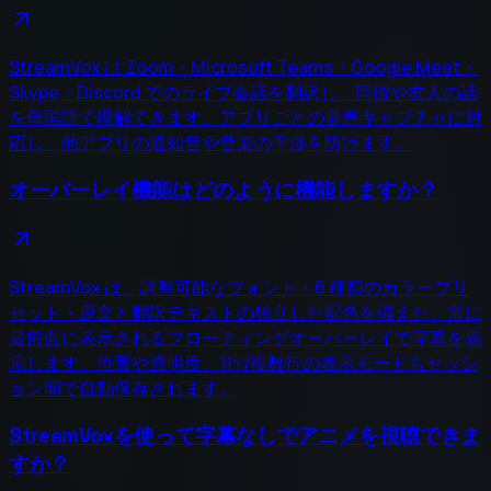
StreamVox は Zoom・Microsoft Teams・Google Meet・
Skype・Discord でのライブ会話を翻訳し、同僚や友人の話
を母国語で理解できます。アプリごとの音声キャプチャに対
応し、他アプリの通知音や音楽の干渉を防げます。
オーバーレイ機能はどのように機能しますか？
StreamVox は、調整可能なフォント・6 種類のカラープリ
セット・原文と翻訳テキストの独立した配色を備えた、常に
最前面に表示されるフローティングオーバーレイで字幕を表
示します。位置や透明度、1行/複数行の表示モードもセッシ
ョン間で自動保存されます。
StreamVoxを使って字幕なしでアニメを視聴できま
すか？