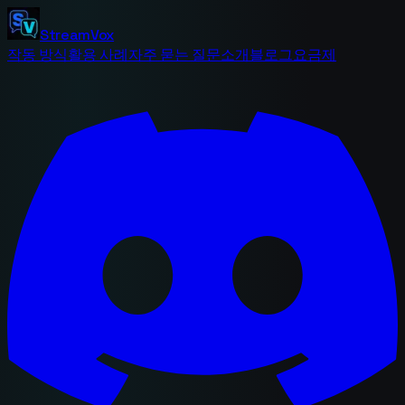
StreamVox
작동 방식
활용 사례
자주 묻는 질문
소개
블로그
요금제