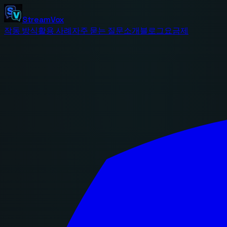
StreamVox
작동 방식
활용 사례
자주 묻는 질문
소개
블로그
요금제