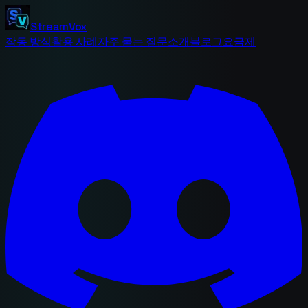
StreamVox
작동 방식
활용 사례
자주 묻는 질문
소개
블로그
요금제