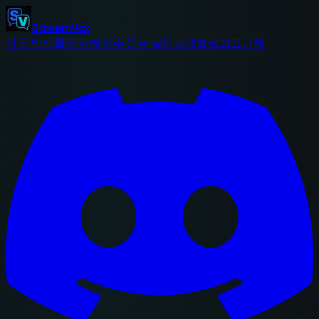
StreamVox
작동 방식
활용 사례
자주 묻는 질문
소개
블로그
요금제