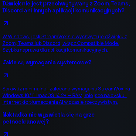
Dźwięk nie jest przechwytywany z Zoom, Teams,
Discord ani innych aplikacji komunikacyjnych?
W Windows, jeśli StreamVox nie wychwytuje dźwięku z
Zoom, Teams lub Discord, włącz Compatible Mode.
Szybka naprawa dla aplikacji komunikacyjnych.
Jakie są wymagania systemowe?
Sprawdź minimalne i zalecane wymagania StreamVox na
Windows 10/11 i macOS 14.2+ — RAM, miejsce na dysku i
internet do tłumaczenia AI w czasie rzeczywistym.
Nakładka nie wyświetla się na grze
pełnoekranowej?