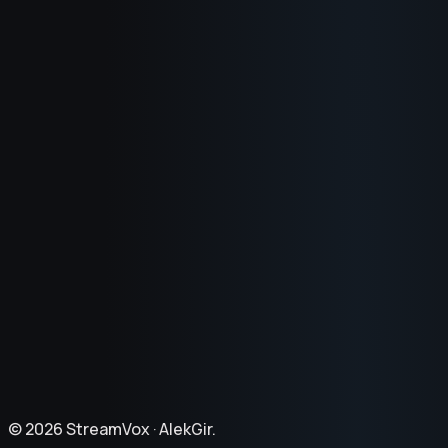
O nas
Jak to działa
Zastosowania
Blogosfera
Poczytaj Docs
Changelog
Polityka firmy
Warunki
Zwroty środków
©
2026
StreamVox ·
AlekGir.