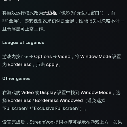
将游戏运行模式改为
无边框
（也称为"无边框窗口"），而
非"全屏"。游戏视觉效果仍然是全屏，性能损失可忽略不计 —
且悬浮层可正常工作。
League of Legends
游戏内按
→
Options
→
Video
，将
Window Mode
设置
Esc
为
Borderless
，点击
Apply
。
Other games
在游戏的
Video
或
Display
设置中找到
Window Mode
，选
择
Borderless
/
Borderless Windowed
（避免选择
"Fullscreen" / "Exclusive Fullscreen"）。
设置完成后，StreamVox 提词器即可显示在游戏上方。如果