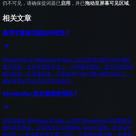
仍不可见，请确保提词器已
启用
，并已
拖动至屏幕可见区域
。
相关文章
悬浮字幕框功能如何使用？
StreamVox 在 Windows 和 Mac 上以始终置顶的浮动字幕栏
显示字幕，支持可调字体大小、六种颜色预设、原文和译文的
独立配色，以及透明度、位置和单行/多行显示模式自定义，
偏好设置会在会话之间自动保存。
StreamVox 适合游戏使用吗？
游戏玩家在 Windows 和 Mac 上使用 StreamVox 实时翻译游
戏内语音聊天、日语视觉小说和国际 Twitch 直播，支持 49+
种语言——悬浮窗在独立窗口运行，不暂停游戏进程；全屏游