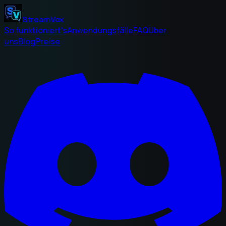
StreamVox
So funktioniert's
Anwendungsfälle
FAQ
Über
uns
Blog
Preise