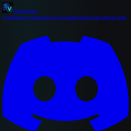
StreamVox
Comment ça marche
Cas d'usage
FAQ
À propos
Blog
Tarifs