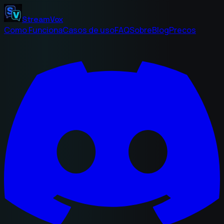
StreamVox
Como Funciona
Casos de uso
FAQ
Sobre
Blog
Precos