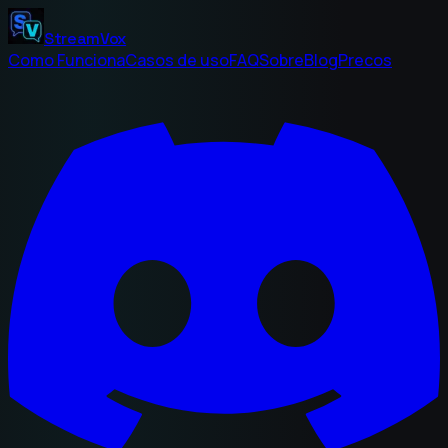
StreamVox
Como Funciona
Casos de uso
FAQ
Sobre
Blog
Precos