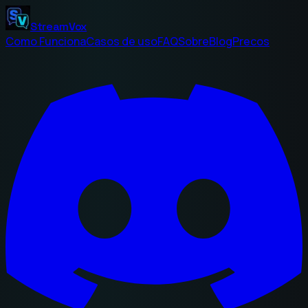
StreamVox
Como Funciona
Casos de uso
FAQ
Sobre
Blog
Precos