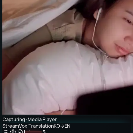
Capturing · Media Player
StreamVox Translation
KO
→
EN