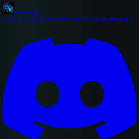
StreamVox
Comment ça marche
Cas d'usage
FAQ
À propos
Blog
Tarifs