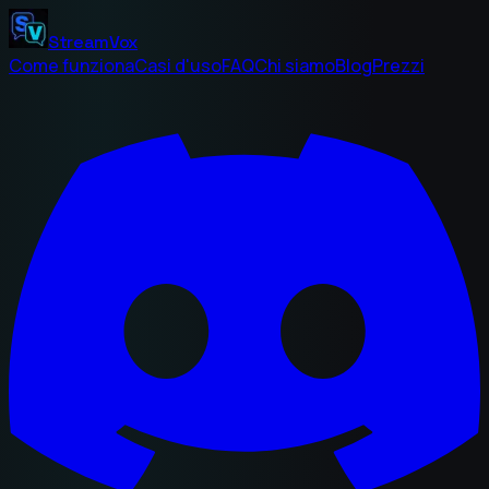
StreamVox
Come funziona
Casi d'uso
FAQ
Chi siamo
Blog
Prezzi