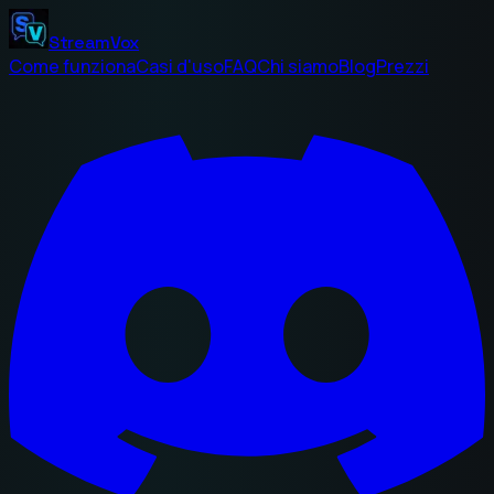
StreamVox
Come funziona
Casi d'uso
FAQ
Chi siamo
Blog
Prezzi