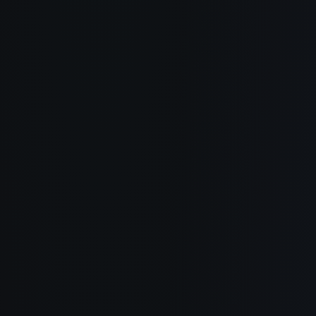
Chi siamo
Come funziona
Casi d'uso
Blog
Documentazione
Changelog
Informativa sulla Privacy
Termini di Servizio
Politica di Rimborso