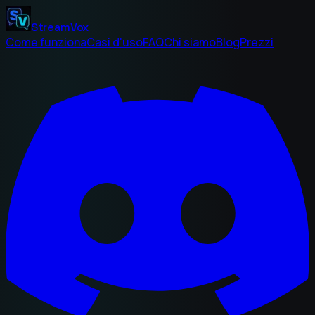
StreamVox
Come funziona
Casi d'uso
FAQ
Chi siamo
Blog
Prezzi