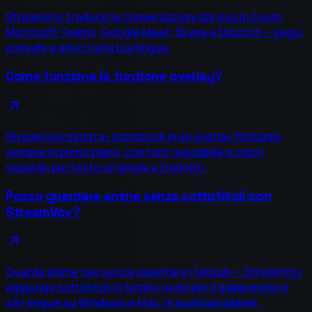
StreamVox traduce le conversazioni dal vivo in Zoom,
Microsoft Teams, Google Meet, Skype e Discord — segui
colleghi e amici nella tua lingua.
Come funziona la funzione overlay?
StreamVox mostra i sottotitoli in un overlay flottante
sempre in primo piano, con font regolabile e colori
separati per testo originale e tradotto.
Posso guardare anime senza sottotitoli con
StreamVox?
Guarda anime raw senza aspettare i fansub — StreamVox
aggiunge sottotitoli in tempo reale per il giapponese e
49+ lingue su Windows e Mac, in qualsiasi player.