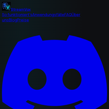
StreamVox
So funktioniert's
Anwendungsfälle
FAQ
Über
uns
Blog
Preise