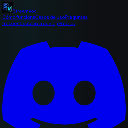
StreamVox
Cómo funciona
Casos de uso
Preguntas
frecuentes
Acerca de
Blog
Precios