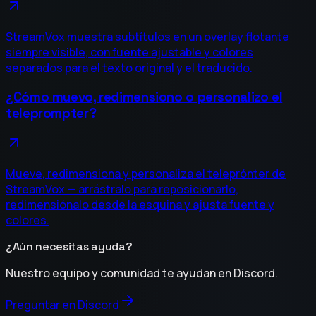
StreamVox muestra subtítulos en un overlay flotante
siempre visible, con fuente ajustable y colores
separados para el texto original y el traducido.
¿Cómo muevo, redimensiono o personalizo el
teleprompter?
Mueve, redimensiona y personaliza el teleprónter de
StreamVox — arrástralo para reposicionarlo,
redimensiónalo desde la esquina y ajusta fuente y
colores.
¿Aún necesitas ayuda?
Nuestro equipo y comunidad te ayudan en Discord.
Preguntar en Discord