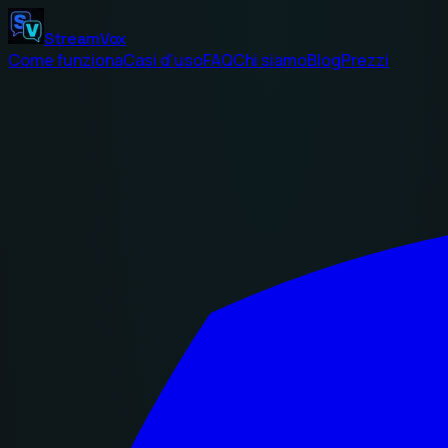
StreamVox
Come funziona
Casi d'uso
FAQ
Chi siamo
Blog
Prezzi