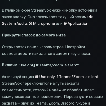
В главном окне StreamVox нажми кнопку источника
звука вверху. Она показывает текущий режим:
🔊
System Audio
,
🎤 Microphone
или
🎯 Application
.
Прокрути список до самого низа
Открывается панель параметров. Настройки
совместимости находятся в самом низу списка.
Включи 'Use only if Teams/Zoom is silent'
Активируй опцию
🛠 Use only if Teams/Zoom is silent
.
StreamVox переключится на путь захвата
совместимости, который надёжно обрабатывает
коммуникационные приложения. Перезапусти сессию
захвата — звук из Teams, Zoom, Discord, Skype и