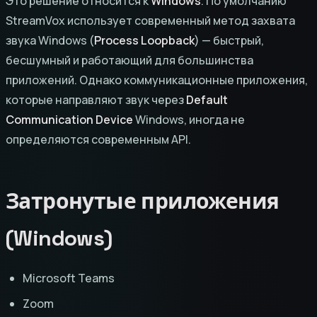
Это решение относится к
Windows
. По умолчанию
StreamVox использует современный метод захвата
звука Windows (
Process Loopback
) — быстрый,
бесшумный и работающий для большинства
приложений. Однако коммуникационные приложения,
которые направляют звук через
Default
Communication Device
Windows, иногда не
определяются современным API.
Затронутые приложения
(Windows)
Microsoft Teams
Zoom