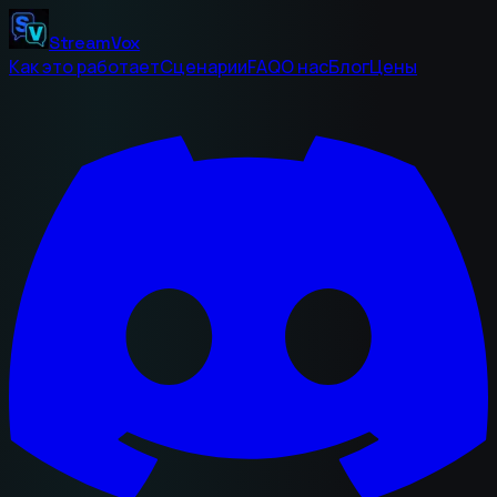
StreamVox
Как это работает
Сценарии
FAQ
О нас
Блог
Цены