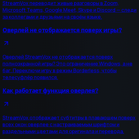
StreamVox переводит живые разговоры в Zoom,
Microsoft Teams, Google Meet, Skype и Discord — следи
за коллегами и друзьями на своём языке.
Оверлей не отображается поверх игры?
Оверлей StreamVox не отображается поверх
полноэкранной игры? Это ограничение Windows, а не
баг. Переключи игру в режим Borderless, чтобы
телесуфлёр появился.
Как работает функция оверлея?
StreamVox отображает субтитры в плавающем поверх
всех окон оверлее с настраиваемым шрифтом и
раздельными цветами для оригинала и перевода.