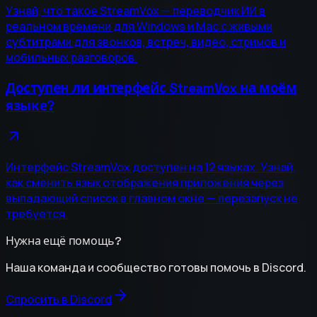
Узнай, что такое StreamVox — переводчик ИИ в
реальном времени для Windows и Mac с живыми
субтитрами для звонков, встреч, видео, стримов и
мобильных разговоров.
Доступен ли интерфейс StreamVox на моём
языке?
Интерфейс StreamVox доступен на 12 языках. Узнай,
как сменить язык отображения приложения через
выпадающий список в главном окне — перезапуск не
требуется.
Нужна ещё помощь?
Наша команда и сообщество готовы помочь в Discord.
Спросить в Discord