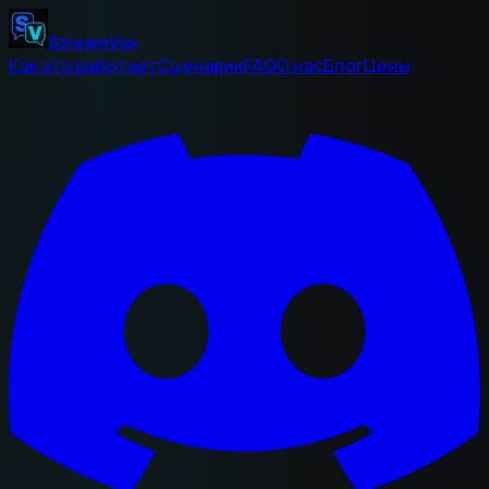
StreamVox
Как это работает
Сценарии
FAQ
О нас
Блог
Цены