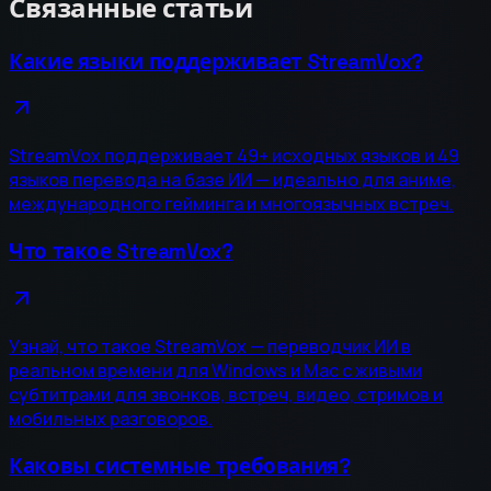
Связанные статьи
Какие языки поддерживает StreamVox?
StreamVox поддерживает 49+ исходных языков и 49
языков перевода на базе ИИ — идеально для аниме,
международного гейминга и многоязычных встреч.
Что такое StreamVox?
Узнай, что такое StreamVox — переводчик ИИ в
реальном времени для Windows и Mac с живыми
субтитрами для звонков, встреч, видео, стримов и
мобильных разговоров.
Каковы системные требования?