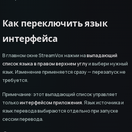
Как переключить язык
интерфейса
В главном окне StreamVox нажми на
выпадающий
список языка в правом верхнем углу
и выбери нужный
язык. Изменение применяется сразу — перезапуск не
требуется.
Примечание: этот выпадающий список управляет
только
интерфейсом приложения
. Язык источника и
язык перевода выбираются отдельно при запуске
сессии перевода.