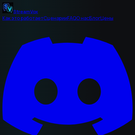
StreamVox
Как это работает
Сценарии
FAQ
О нас
Блог
Цены