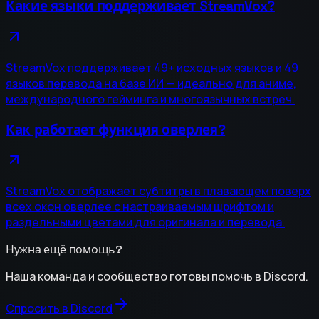
Какие языки поддерживает StreamVox?
StreamVox поддерживает 49+ исходных языков и 49
языков перевода на базе ИИ — идеально для аниме,
международного гейминга и многоязычных встреч.
Как работает функция оверлея?
StreamVox отображает субтитры в плавающем поверх
всех окон оверлее с настраиваемым шрифтом и
раздельными цветами для оригинала и перевода.
Нужна ещё помощь?
Наша команда и сообщество готовы помочь в Discord.
Спросить в Discord