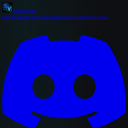
StreamVox
Как это работает
Сценарии
FAQ
О нас
Блог
Цены