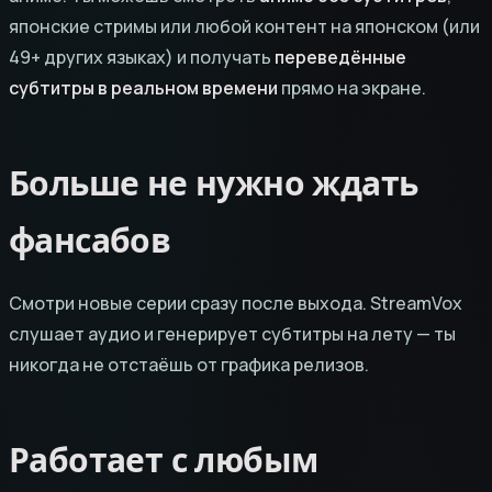
японские стримы или любой контент на японском (или
49+ других языках) и получать
переведённые
субтитры в реальном времени
прямо на экране.
Больше не нужно ждать
фансабов
Смотри новые серии сразу после выхода. StreamVox
слушает аудио и генерирует субтитры на лету — ты
никогда не отстаёшь от графика релизов.
Работает с любым